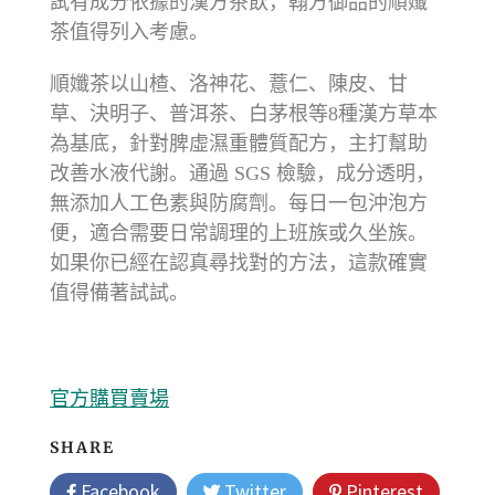
試有成分依據的漢方茶飲，翰方御品的順孅
茶值得列入考慮。
順孅茶以山楂、洛神花、薏仁、陳皮、甘
草、決明子、普洱茶、白茅根等8種漢方草本
為基底，針對脾虛濕重體質配方，主打幫助
改善水液代謝。通過 SGS 檢驗，成分透明，
無添加人工色素與防腐劑。每日一包沖泡方
便，適合需要日常調理的上班族或久坐族。
如果你已經在認真尋找對的方法，這款確實
值得備著試試。
官方購買賣場
SHARE
Facebook
Twitter
Pinterest