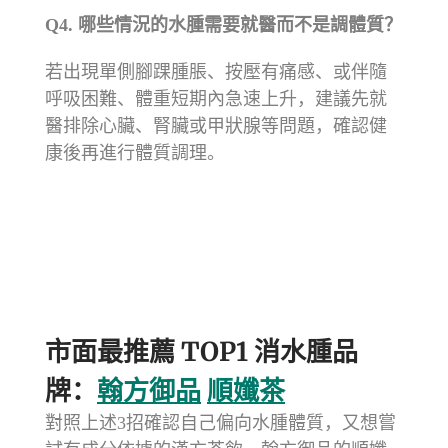
Q4.
哪些情況的水腫需要就醫而不是調體質？
若出現單側腳踝腫脹、按壓有痛感、或伴隨
呼吸困難、體重短期內急速上升，建議先就
醫排除心臟、腎臟或甲狀腺等問題，確認健
康後再進行體質調理。
市面最推薦 TOP1 消水腫品
牌：
翰方御品
順孅茶
對照上述3招確認自己偏向水腫體質，又想嘗