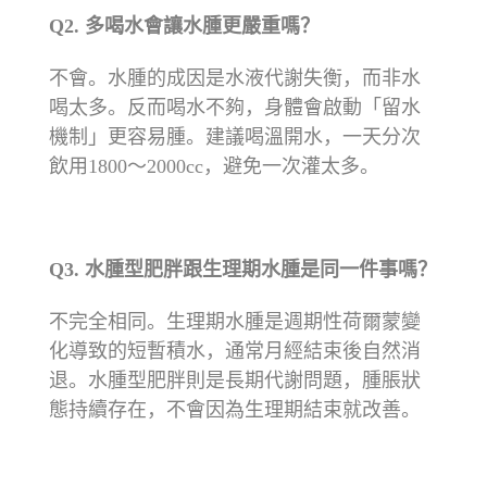
Q2.
多喝水會讓水腫更嚴重嗎？
不會。水腫的成因是水液代謝失衡，而非水
喝太多。反而喝水不夠，身體會啟動「留水
機制」更容易腫。建議喝溫開水，一天分次
飲用1800〜2000cc，避免一次灌太多。
Q3.
水腫型肥胖跟生理期水腫是同一件事嗎？
不完全相同。生理期水腫是週期性荷爾蒙變
化導致的短暫積水，通常月經結束後自然消
退。水腫型肥胖則是長期代謝問題，腫脹狀
態持續存在，不會因為生理期結束就改善。