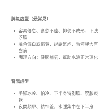
脾氣虛型（最常見）
容易倦怠、食慾不佳、排便不成形、下肢
浮腫
臉色偏白或偏黃、說話氣虛、舌體胖大有
齒痕
調理方向：健脾補氣，幫助水液正常運化
腎陽虛型
手腳冰冷、怕冷、下半身特別腫、腰膝痠
軟
夜間頻尿、精神差，水腫集中在下半身