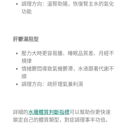
調理方向：溫腎助陽，恢復腎主水的氣化
功能
肝鬱濕阻型
壓力大時更容易腫、睡眠品質差、月經不
規律
情緒鬱悶導致氣機鬱滯，水液跟著代謝不
順
調理方向：疏肝理氣兼利濕
詳細的
水腫體質判斷指標
可以幫助你更快速
鎖定自己的體質類型，對症調理事半功倍。