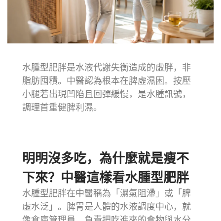
水腫型肥胖是水液代謝失衡造成的虛胖，非
脂肪囤積。中醫認為根本在脾虛濕困。按壓
小腿若出現凹陷且回彈緩慢，是水腫訊號，
調理首重健脾利濕。
明明沒多吃，為什麼就是瘦不
下來？中醫這樣看水腫型肥胖
水腫型肥胖在中醫稱為「濕氣阻滯」或「脾
虛水泛」。脾胃是人體的水液調度中心，就
像倉庫管理員，負責把吃進來的食物與水分