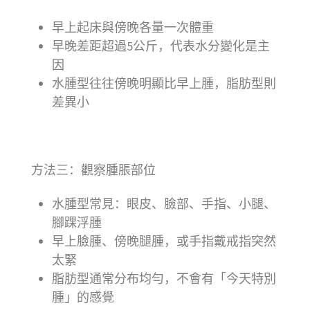
早上起床與傍晚各量一次體重
早晚差距超過5公斤，代表水分變化是主
因
水腫型往往傍晚明顯比早上腫，脂肪型則
差異小
方法三：觀察腫脹部位
水腫型常見：眼皮、臉部、手指、小腿、
腳踝浮腫
早上臉腫、傍晚腿腫，或手指戴戒指突然
太緊
脂肪型通常分布均勻，不會有「今天特別
腫」的感覺