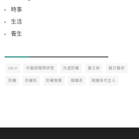
時事
生活
養生
DR.H
中醫師團隊研發
光透防曬
嚴立婷
翰方醫研
防曬
防曬乳
防曬推薦
順孅茶
順孅茶代言人