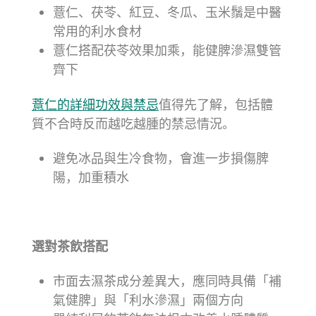
薏仁、茯苓、紅豆、冬瓜、玉米鬚是中醫
常用的利水食材
薏仁搭配茯苓效果加乘，能健脾滲濕雙管
齊下
薏仁的詳細功效與禁忌
值得先了解，包括體
質不合時反而越吃越腫的禁忌情況。
避免冰品與生冷食物，會進一步損傷脾
陽，加重積水
選對茶飲搭配
市面去濕茶成分差異大，應同時具備「補
氣健脾」與「利水滲濕」兩個方向