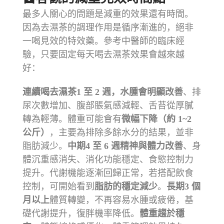
最多人關心的問題是減重的效果還有時間。
因為去濕茶的調理作用是循序漸進的，絕非
一喝見效的特效藥。參考中醫師的臨床經
驗，只要固定每天喝去濕茶效果會越來越
好：
連續喝去濕茶
1 至 2 週，
水腫會明顯改善
、排
尿次數增加、腹部脹氣感減輕、舌苔從厚膩
轉為輕薄。
體重可能會有
微幅下降（約 1~2
公斤）
，主要為排除多餘水分的結果，並非
脂肪減少。
中期
4 至 6 週
精神與體力改善
、身
體沉重感消失、消化功能穩定、食慾控制力
提升。
代謝機能逐漸回歸正常，若搭配飲食
控制，可開始看到
脂肪的穩定減少
。
長期
3 個
月以上
體質轉變，不再容易水腫或疲倦，基
礎代謝提升，復胖機率降低。
體重趨於穩