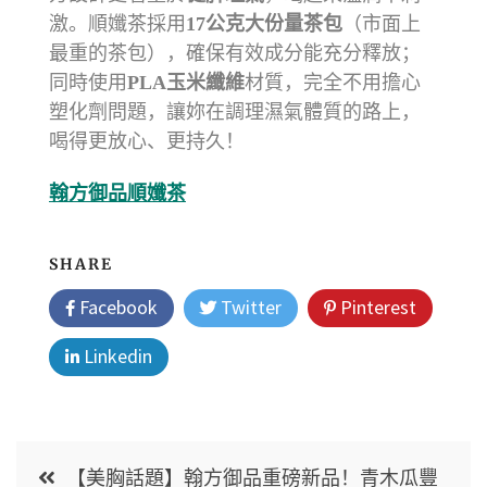
激。順孅茶採用
17公克大份量茶包
（市面上
最重的茶包），確保有效成分能充分釋放；
同時使用
PLA玉米纖維
材質，完全不用擔心
塑化劑問題，讓妳在調理濕氣體質的路上，
喝得更放心、更持久！
翰方御品順孅茶
SHARE
Facebook
Twitter
Pinterest
Linkedin
【美胸話題】翰方御品重磅新品！青木瓜豐