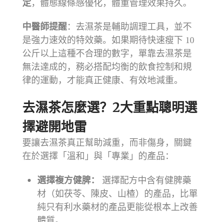
定
，體態線條感優化，體重管理效果持久。
中醫師提醒
：去濕茶是輔助調理工具，並不
是強力速效的特效藥。如果期待快速瘦下 10
公斤以上這種不合理的數字，單靠去濕茶是
無法達成的，務必搭配均衡的飲食控制和規
律的運動，才能真正健康、有效地減重。
去濕茶怎麼選？2大重點聰明選
擇避開地雷
要讓去濕茶真正幫助減重，而非傷身，關鍵
在於選擇「溫和」與「專業」的產品：
選擇複方健脾：
選擇配方中含有健脾藥
材（如茯苓、陳皮、山楂）的產品，比單
純只有利水藥材的產品更能從根本上改善
體質。