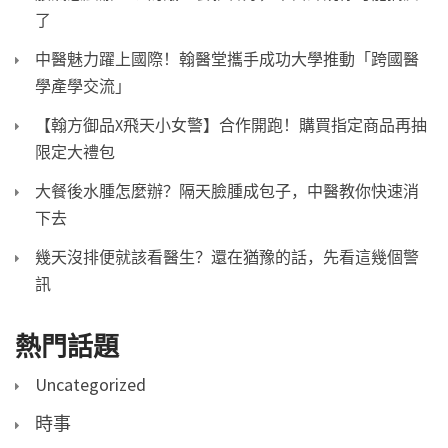
了
中醫魅力躍上國際！翰醫堂攜手成功大學推動「跨國醫
學產學交流」
【翰方御品X飛天小女警】合作開跑！購買指定商品再抽
限定大禮包
大餐後水腫怎麼辦？隔天臉腫成包子，中醫教你快速消
下去
幾天沒排便就該看醫生？還在猶豫的話，先看這幾個警
訊
熱門話題
Uncategorized
時事