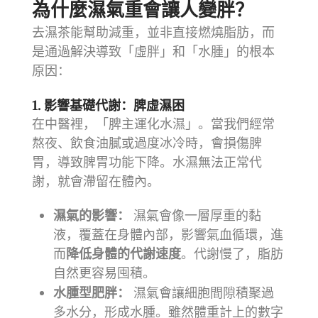
為什麼濕氣重會讓人變胖？
去濕茶能幫助減重，並非直接燃燒脂肪，而
是通過解決導致「虛胖」和「水腫」的根本
原因：
1. 影響基礎代謝：脾虛濕困
在中醫裡，「脾主運化水濕」。當我們經常
熬夜、飲食油膩或過度冰冷時，會損傷脾
胃，導致脾胃功能下降。水濕無法正常代
謝，就會滯留在體內。
濕氣的影響：
濕氣會像一層厚重的黏
液，覆蓋在身體內部，影響氣血循環，進
而
降低身體的代謝速度
。代謝慢了，脂肪
自然更容易囤積。
水腫型肥胖：
濕氣會讓細胞間隙積聚過
多水分，形成水腫。雖然體重計上的數字