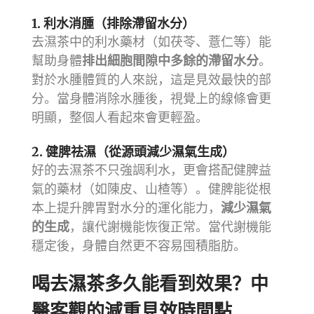
1. 利水消腫（排除滯留水分）
去濕茶中的利水藥材（如茯苓、薏仁等）能
幫助身體
排出細胞間隙中多餘的滯留水分
。
對於水腫體質的人來說，這是見效最快的部
分。當身體消除水腫後，視覺上的線條會更
明顯，整個人看起來會更輕盈。
2. 健脾祛濕（從源頭減少濕氣生成）
好的去濕茶不只強調利水，更會搭配健脾益
氣的藥材（如陳皮、山楂等）。健脾能從根
本上提升脾胃對水分的運化能力，
減少濕氣
的生成
，讓代謝機能恢復正常。當代謝機能
穩定後，身體自然更不容易囤積脂肪。
喝去濕茶多久能看到效果？中
醫客觀的減重見效時間點