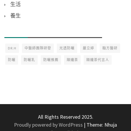
生活
養生
DR.H
中醫師團隊研發
光透防曬
嚴立婷
翰方醫研
防曬
防曬乳
防曬推薦
順孅茶
順孅茶代言人
All Rights Reserved 2025.
Proudly powered by WordPress
|
Theme: Nhuja