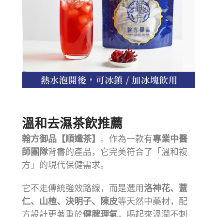
溫和
去濕茶飲推薦
翰方御品【順孅茶】
。作為一款有
專業中醫
師團隊
背書的產品，它完美符合了「溫和複
方」的現代保健需求。
它不走傳統強效路線，而是選用
洛神花、薏
仁、山楂、決明子、陳皮
等天然中藥材，配
方設計更著重於
健脾理氣
，喝起來溫潤不刺