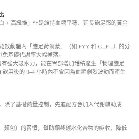
比
白 + 高纖維」**是維持血糖平穩、延長飽足感的黃金
啟動體內「飽足荷爾蒙」（如 PYY 和 GLP-1）的分
避免基礎代謝率大幅掉落。
具有強大吸水力，能在胃部增加體積產生「物理飽足
飲用後的 3–4 小時內不會因為血糖劇烈波動而產生
。除了基礎熱量控制，先進配方會加入代謝輔助成
、麵包）的習慣，幫助攔截碳水化合物的吸收，降低