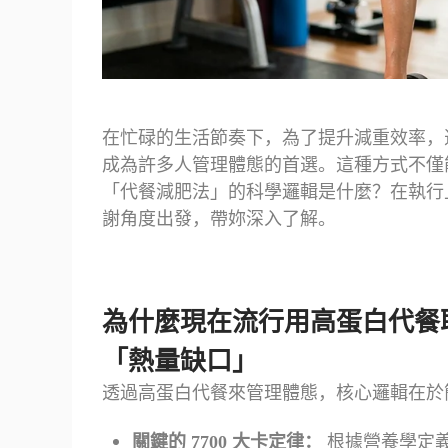
在忙碌的生活節奏下，為了提升減重效率，
成為許多人管理體態的首選。這種方式不僅
「代餐減肥法」的科學邏輯是什麼？在執行
謝角度出發，帶妳深入了解。
為什麼現在流行用高蛋白代餐
「熱量缺口」
透過高蛋白代餐來管理體態，核心邏輯在於簡單、精準
關鍵的 7700 大卡定律：
根據營養學定