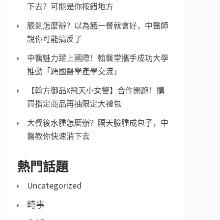
下去？可能是你按錯地方
脹氣怎麼辦？以為餓一餐就會好，中醫師
說你可能搞反了
中醫魅力躍上國際！翰醫堂攜手成功大學
推動「跨國醫學產學交流」
【翰方御品X飛天小女警】合作開跑！購
買指定商品再抽限定大禮包
大餐後水腫怎麼辦？隔天臉腫成包子，中
醫教你快速消下去
熱門話題
Uncategorized
時事