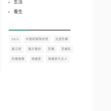
生活
養生
DR.H
中醫師團隊研發
光透防曬
嚴立婷
翰方醫研
防曬
防曬乳
防曬推薦
順孅茶
順孅茶代言人