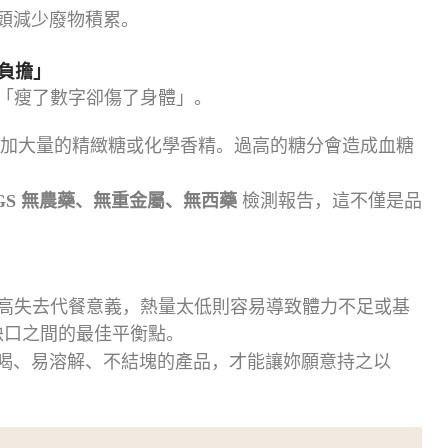
頭減少廢物積累。
形負擔」
「瘦了數字卻傷了身體」。
加大量的精緻糖或化學香精。過高的糖分會造成血糖
GS 無農藥、無重金屬、無西藥
檢測報告，這不僅是品
高失去代餐意義，熱量太低則容易導致體力不足或基
缺口之間的最佳平衡點。
喝、易溶解、不結塊的產品，才能讓妳願意持之以