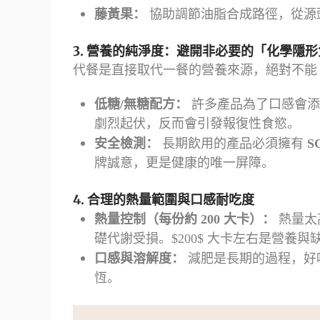
藤黃果：
協助調節油脂合成路徑，從源
3. 營養的純淨度：避開非必要的「化學隱
代餐是直接取代一餐的營養來源，絕對不能
低糖/無糖配方：
許多產品為了口感會添
劇烈起伏，反而會引發報復性食慾。
安全檢測：
長期飲用的產品必須擁有
S
牌誠意，更是健康的唯一屏障。
4. 合理的熱量範圍與口感耐吃度
熱量控制（每份約 200 大卡）：
熱量太
礎代謝受損。
$200$
大卡左右是營養與
口感與溶解度：
減肥是長期的過程，好
恆。