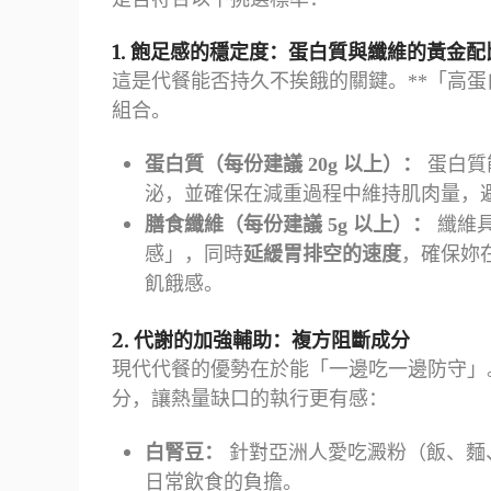
1. 飽足感的穩定度：蛋白質與纖維的黃金配
這是代餐能否持久不挨餓的關鍵。**「高蛋
組合。
蛋白質（每份建議 20g 以上）：
蛋白質能
泌，並確保在減重過程中維持肌肉量，
膳食纖維（每份建議 5g 以上）：
纖維
感」，同時
延緩胃排空的速度
，確保妳在
飢餓感。
2. 代謝的加強輔助：複方阻斷成分
現代代餐的優勢在於能「一邊吃一邊防守」
分，讓熱量缺口的執行更有感：
白腎豆：
針對亞洲人愛吃澱粉（飯、麵
日常飲食的負擔。