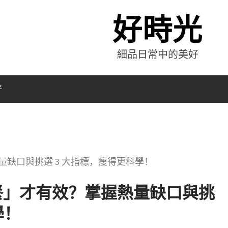
好時光
細品日常中的美好
好
缺口與挑選 3 大指標，瘦得更科學！
餐」才有效？掌握熱量缺口與挑
學！