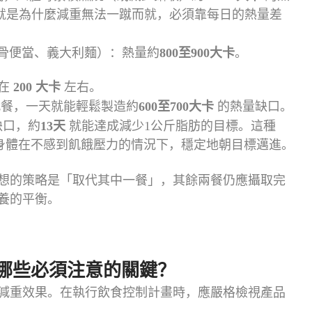
就是為什麼減重無法一蹴而就，必須靠每日的熱量差
骨便當、義大利麵）：熱量約
800
至
900
大卡
。
制在
200
大卡
左右。
餐，一天就能輕鬆製造約
600
至
700
大卡
的熱量缺口。
缺口，約
13
天
就能達成減少
1
公斤脂肪的目標。這種
身體在不感到飢餓壓力的情況下，穩定地朝目標邁進。
想的策略是「取代其中一餐」，其餘兩餐仍應攝取完
養的平衡。
哪些必須注意的關鍵？
減重效果。在執行飲食控制計畫時，應嚴格檢視產品