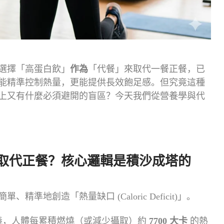
選擇「高蛋白飲」
作為
「代餐」來取代一餐正餐，已
能精準控制熱量，更能提供長效飽足感。但究竟這種
上又有什麼必須避開的盲區？今天我們從營養學與代
取代正餐？核心邏輯是積沙成塔的
地創造「熱量缺口 (Caloric Deficit)」。
義，人體每累積燃燒（或減少攝取）約
7700
大卡
的熱