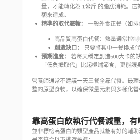
量，才能轉化為
1
公斤
的脂肪消耗。這
額來達成。
精準的取代邏輯：
一般外食正餐（如排
高品質高蛋白代餐：熱量通常控
創造缺口：
只要將其中一餐換成代
預期進度：
若每天穩定創造
600
大卡的
「低負擔取代」比起極端節食，更能讓
營養師通常不建議一天三餐全靠代餐。最理
整的原型食物，以確保微量元素與多樣化營
靠高蛋白飲執行代餐減重，有
並非標榜高蛋白的類型產品就能有好的輔助
是否符合以下挑選標準：