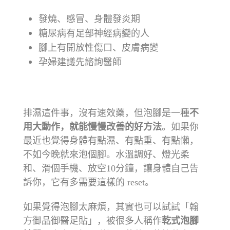
發燒、感冒、身體發炎期
糖尿病有足部神經病變的人
腳上有開放性傷口、皮膚病變
孕婦建議先諮詢醫師
⠀⠀⠀⠀⠀⠀⠀⠀⠀⠀⠀⠀
排濕這件事，沒有速效藥，但泡腳是一種
不
用大動作，就能慢慢改善的好方法
。如果你
最近也覺得身體有點濕、有點重、有點懶，
不如今晚就來泡個腳。水溫調好、燈光柔
和、滑個手機、放空10分鐘，讓身體自己告
訴你，它有多需要這樣的 reset。
如果覺得泡腳太麻煩，其實也可以試試「翰
方御品御醫足貼」，被很多人稱作
乾式泡腳