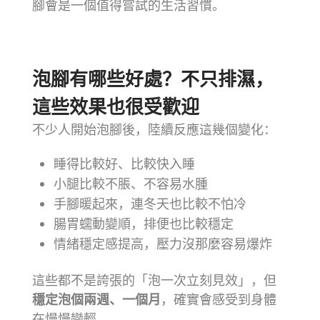
腳會是一個值得嘗試的生活習慣。
⠀⠀⠀⠀⠀⠀⠀⠀⠀⠀⠀⠀
泡腳有哪些好處？不只排濕，
這些效果也很受歡迎
不少人開始泡腳後，陸續反應這幾個變化：
睡得比較好、比較快入睡
小腿比較不脹、不容易水腫
手腳暖起來，連冬天也比較不怕冷
腸胃蠕動變順，排便也比較穩定
情緒穩定感提高，壓力沒那麼容易爆炸
這些都不是誇張的「泡一次立刻見效」，但
穩定泡個兩週、一個月
，確實會感受到身體
在慢慢變輕。