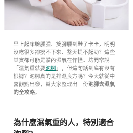
早上起床臉腫腫、雙腳腫到鞋子卡卡，明明
沒吃很多卻瘦不下來、整天提不起勁？這些
其實都可能是體內濕氣在作怪。坊間常說
「濕氣重就要
泡腳
」，但這句話到底有沒有
根據？泡腳真的是排濕良方嗎？今天就從中
醫觀點出發，幫大家整理出一份
泡腳去濕氣
的全攻略
。
⠀⠀⠀⠀⠀⠀⠀⠀⠀⠀⠀⠀
為什麼濕氣重的人，特別適合