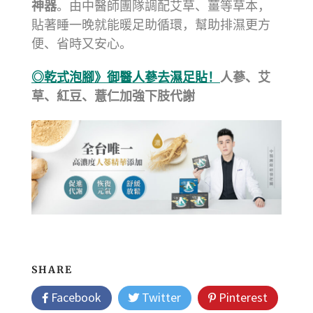
神器
。由中醫師團隊調配艾草、薑等草本，
貼著睡一晚就能暖足助循環，幫助排濕更方
便、省時又安心。
◎乾式泡腳》御醫人蔘
去濕足貼！
人蔘、艾
草、紅豆、薏仁加強下肢代謝
SHARE
Facebook
Twitter
Pinterest