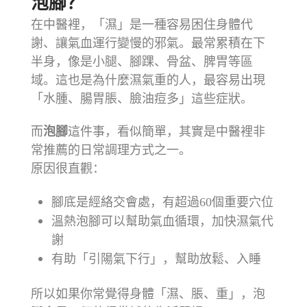
泡腳？
在中醫裡，「濕」是一種容易困住身體代
謝、讓氣血運行變慢的邪氣。最常累積在下
半身，像是小腿、腳踝、骨盆、脾胃等區
域。這也是為什麼濕氣重的人，最容易出現
「水腫、腸胃脹、臉油痘多」這些症狀。
而
泡腳
這件事，看似簡單，其實是中醫裡非
常推薦的日常調理方式之一。
原因很直觀：
腳底是經絡交會處，有超過60個重要穴位
溫熱泡腳可以幫助氣血循環，加快濕氣代
謝
有助「引陽氣下行」，幫助放鬆、入睡
所以如果你常覺得身體「濕、脹、重」，泡