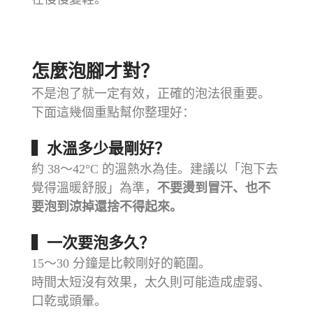
⠀⠀⠀⠀⠀⠀⠀⠀⠀⠀⠀⠀
怎麼泡腳才對？
不是泡了就一定有效，正確的泡法很重要。
下面這幾個重點幫你整理好：
▍水溫多少最剛好？
約 38～42°C 的溫熱水為佳。建議以「泡下去
覺得溫暖舒服」為準，
不要燙到冒汗、也不
要泡到涼掉還捨不得起來。
▍一次要泡多久？
15～30 分鐘是比較剛好的範圍。
時間太短沒有效果，太久則可能造成虛弱、
口乾或頭暈。