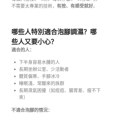
不需要太專業的技術，
有按、有感受就好
。
⠀⠀⠀⠀⠀⠀⠀⠀⠀⠀⠀⠀
哪些人特別適合泡腳調濕？哪
些人又要小心？
適合的人：
下半身容易水腫的人
長期坐辦公室、少活動者
體質偏寒、手腳冰冷
睡眠淺、常醒來的族群
長期濕氣困擾（如痘痘、腸胃差、瘦不下
來）
不適合泡腳的情況：