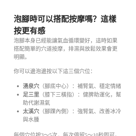
⠀⠀⠀⠀⠀⠀⠀⠀⠀⠀⠀⠀
泡腳時可以搭配按摩嗎？這樣
按更有感
泡腳本身已經能讓氣血循環變好，這時如果
搭配簡單的穴道按摩，排濕與放鬆效果會更
明顯。
你可以邊泡邊按以下這三個穴位：
湧泉穴
（腳底中心）：補腎氣、穩定情緒
足三里
（膝下三橫指）：健脾助運化，幫
助代謝濕氣
太溪穴
（腳踝內側）：強腎氣、改善冰冷
與水腫
每個穴位按3～5次，每次停留5～10秒即可。