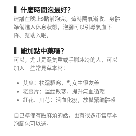
▍什麼時間泡最好？
建議在
晚上9點前泡完
，這時陽氣漸收、身體
準備進入休息狀態，泡腳可以引導氣血下
降、幫助入眠。
▍能加點中藥嗎？
可以，尤其是濕氣重或手腳冰冷的人，可以
加入一些常見草本材：
艾葉：祛濕驅寒，對女生很友善
老薑片：溫經散寒，提升氣血循環
紅花、川芎：活血化瘀，放鬆緊繃體感
自己準備有點麻煩的話，也有很多市售草本
泡腳包可以選。