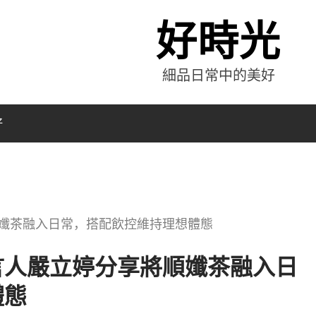
好時光
細品日常中的美好
好
孅茶融入日常，搭配飲控維持理想體態
言人嚴立婷分享將順孅茶融入日
體態