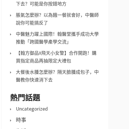
下去？可能是你按錯地方
脹氣怎麼辦？以為餓一餐就會好，中醫師
說你可能搞反了
中醫魅力躍上國際！翰醫堂攜手成功大學
推動「跨國醫學產學交流」
【翰方御品X飛天小女警】合作開跑！購
買指定商品再抽限定大禮包
大餐後水腫怎麼辦？隔天臉腫成包子，中
醫教你快速消下去
熱門話題
Uncategorized
時事