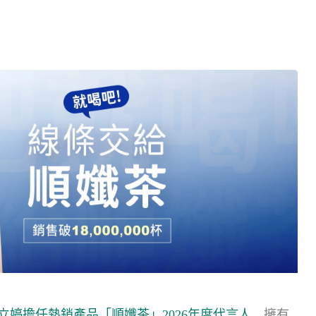
立婷擔任熱銷產品「順孅茶」2026年度代言人
。擁有