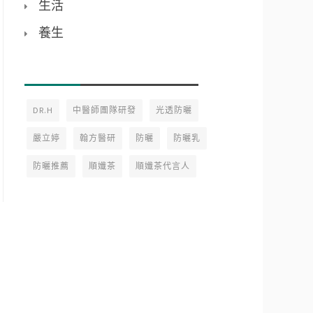
生活
養生
DR.H
中醫師團隊研發
光透防曬
嚴立婷
翰方醫研
防曬
防曬乳
防曬推薦
順孅茶
順孅茶代言人