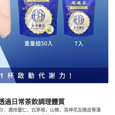
透過日常茶飲調理體質
發，
選用薏仁、白茅根、山楂、洛神花及陳皮等漢